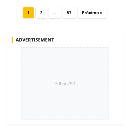
1
2
…
83
Próximo »
ADVERTISEMENT
300 x 250