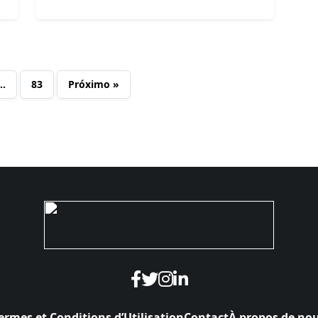
…
83
Próximo »
ermes et Conditions d’Utilisation
Contact
À propos de no