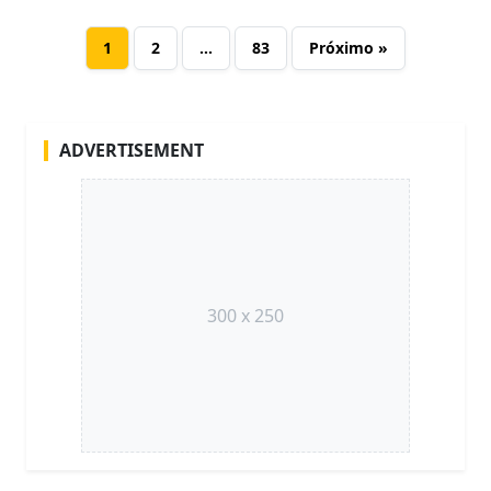
1
2
…
83
Próximo »
ADVERTISEMENT
300 x 250