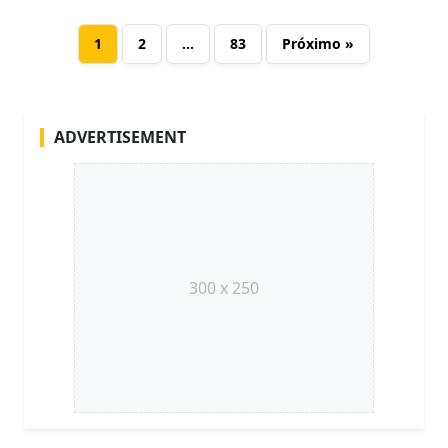
1
2
…
83
Próximo »
ADVERTISEMENT
300 x 250