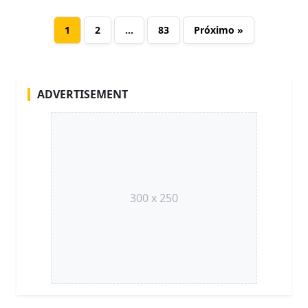
1
2
…
83
Próximo »
ADVERTISEMENT
300 x 250