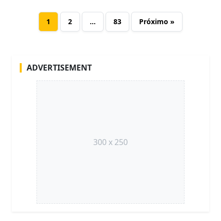
1
2
…
83
Próximo »
ADVERTISEMENT
300 x 250