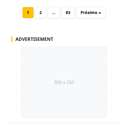
1
2
…
83
Próximo »
ADVERTISEMENT
300 x 250