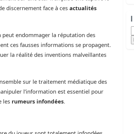
e de discernement face à ces
actualités
R
on peut endommager la réputation des
ment ces fausses informations se propagent.
guer la réalité des inventions malveillantes
ensemble sur le traitement médiatique des
ipuler l’information est essentiel pour
e les
rumeurs infondées
.
enre du joueur sont totalement infondées.