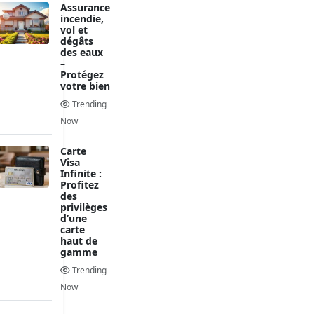
Assurance
incendie,
vol et
dégâts
des eaux
–
Protégez
votre bien
Trending
Now
Carte
Visa
Infinite :
Profitez
des
privilèges
d’une
carte
haut de
gamme
Trending
Now