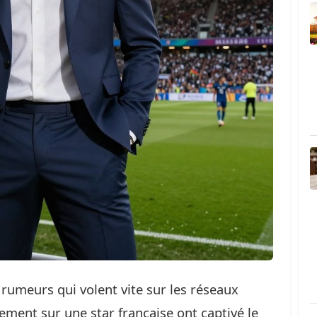
 rumeurs qui volent vite sur les réseaux
ement sur une star française ont captivé le