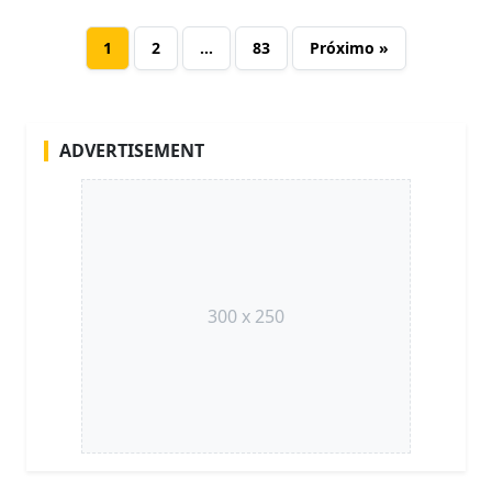
1
2
…
83
Próximo »
ADVERTISEMENT
300 x 250