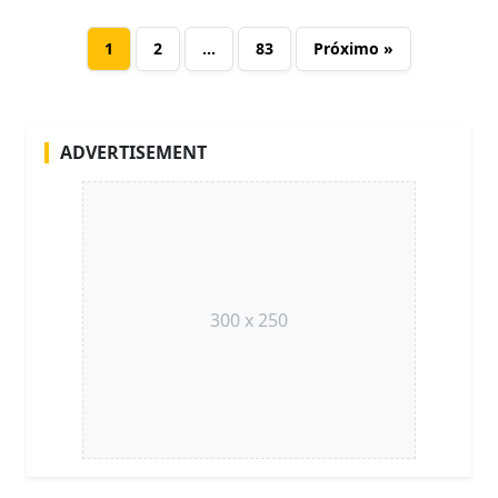
1
2
…
83
Próximo »
ADVERTISEMENT
300 x 250