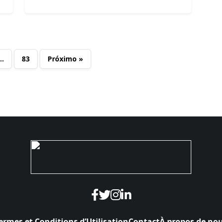
…
83
Próximo »
ermes et Conditions d’Utilisation
Contact
À propos de no