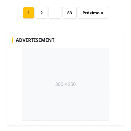
1
2
…
83
Próximo »
ADVERTISEMENT
300 x 250