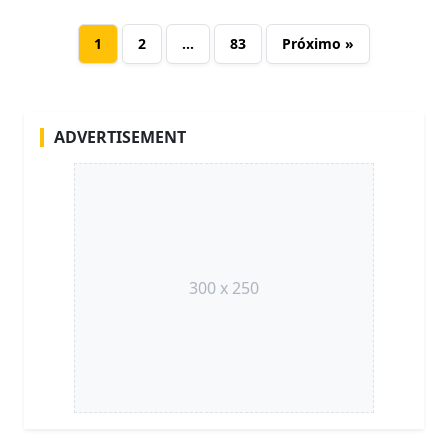
1
2
…
83
Próximo »
ADVERTISEMENT
300 x 250