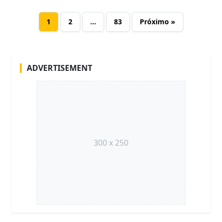
1
2
…
83
Próximo »
ADVERTISEMENT
300 x 250