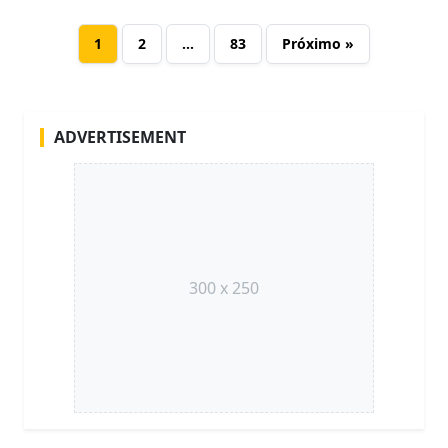
1
2
…
83
Próximo »
ADVERTISEMENT
300 x 250