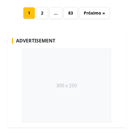
1
2
…
83
Próximo »
ADVERTISEMENT
300 x 250