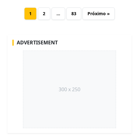
1
2
…
83
Próximo »
ADVERTISEMENT
300 x 250