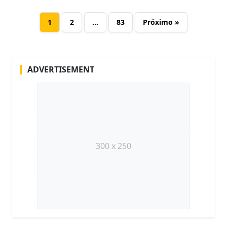
1
2
…
83
Próximo »
ADVERTISEMENT
300 x 250