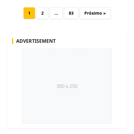
1
2
…
83
Próximo »
ADVERTISEMENT
300 x 250