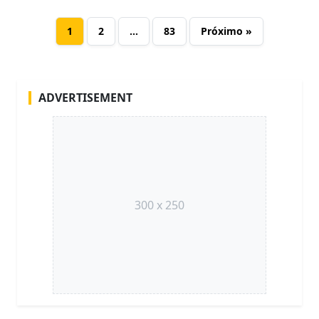
1
2
…
83
Próximo »
ADVERTISEMENT
300 x 250