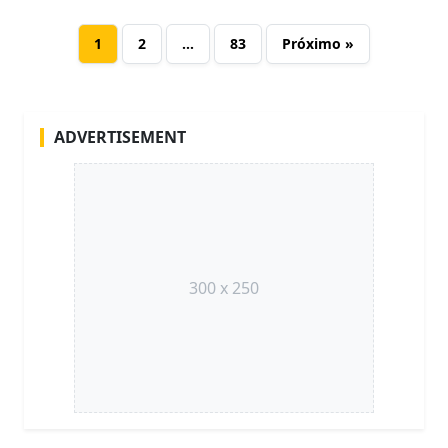
1
2
…
83
Próximo »
ADVERTISEMENT
300 x 250