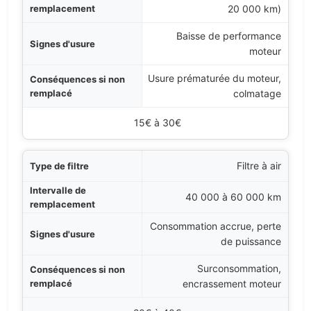
20 000 km)
usure
Baisse de performance
moteur
placé
Usure prématurée du moteur,
Coût moyen
colmatage
15€ à 30€
Filtre à air
40 000 à 60 000 km
Consommation accrue, perte
de puissance
Surconsommation,
encrassement moteur