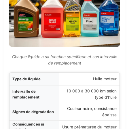
Chaque liquide a sa fonction spécifique et son intervalle
de remplacement
quide
Huile moteur
10 000 à 30 000 km selon
ement
type d’huile
ation
Couleur noire, consistance
épaisse
gligé
Usure prématurée du moteur