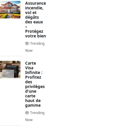
Assurance
incendie,
vol et
dégâts
des eaux
–
Protégez
votre bien
Trending
Now
Carte
Visa
Infinite :
Profitez
des
privilèges
d’une
carte
haut de
gamme
Trending
Now