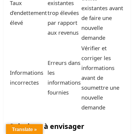
Taux
existantes
existantes avant
d’endettement
trop élevées
de faire une
élevé
par rapport
nouvelle
aux revenus
demande
Vérifier et
corriger les
Erreurs dans
informations
Informations
les
avant de
incorrectes
informations
soumettre une
fournies
nouvelle
demande
Solutions à envisager
Translate »