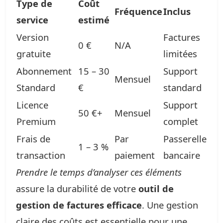
Type de
Coût
Fréquence
Inclus
service
estimé
Version
Factures
0 €
N/A
gratuite
limitées
Abonnement
15 – 30
Support
Mensuel
Standard
€
standard
Licence
Support
50 €+
Mensuel
Premium
complet
Frais de
Par
Passerelle
1 – 3 %
transaction
paiement
bancaire
Prendre le temps d’analyser ces éléments
assure la durabilité de votre
outil de
gestion de factures efficace
. Une gestion
claire des coûts est essentielle pour une