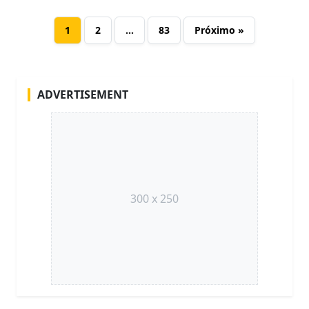
1
2
…
83
Próximo »
ADVERTISEMENT
300 x 250