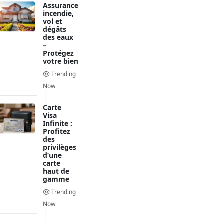
Assurance
incendie,
vol et
dégâts
des eaux
–
Protégez
votre bien
Trending
Now
Carte
Visa
Infinite :
Profitez
des
privilèges
d’une
carte
haut de
gamme
Trending
Now