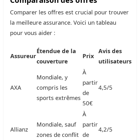
Comparaison des offres
Comparer les offres est crucial pour trouver
la meilleure assurance. Voici un tableau
pour vous aider :
Étendue de la
Avis des
Assureur
Prix
couverture
utilisateurs
À
Mondiale, y
partir
AXA
compris les
4,5/5
de
sports extrêmes
50€
À
Mondiale, sauf
partir
Allianz
4,2/5
zones de conflit
de