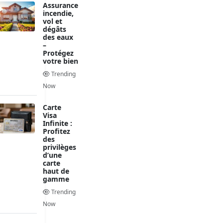
Assurance
incendie,
vol et
dégâts
des eaux
–
Protégez
votre bien
Trending
Now
Carte
Visa
Infinite :
Profitez
des
privilèges
d’une
carte
haut de
gamme
Trending
Now