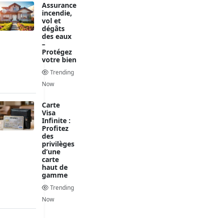
Assurance
incendie,
vol et
dégâts
des eaux
–
Protégez
votre bien
Trending
Now
Carte
Visa
Infinite :
Profitez
des
privilèges
d’une
carte
haut de
gamme
Trending
Now