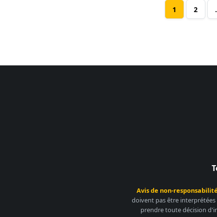
1
2
T
Avis de non-responsabilité
doivent pas être interprétées
prendre toute décision d'i