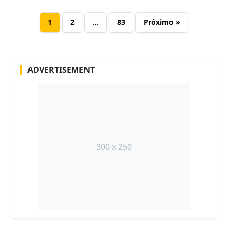
1
2
…
83
Próximo »
ADVERTISEMENT
300 x 250