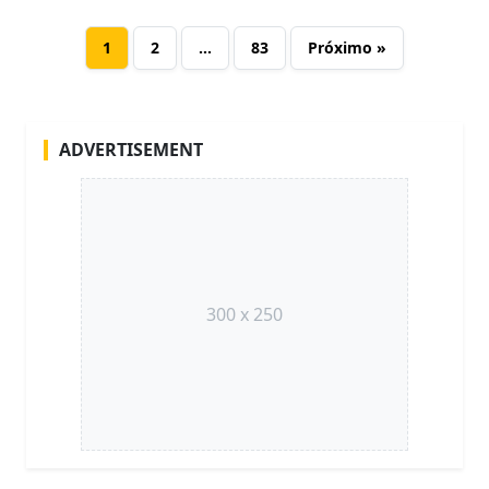
1
2
…
83
Próximo »
ADVERTISEMENT
300 x 250