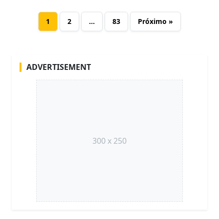
1
2
…
83
Próximo »
ADVERTISEMENT
300 x 250