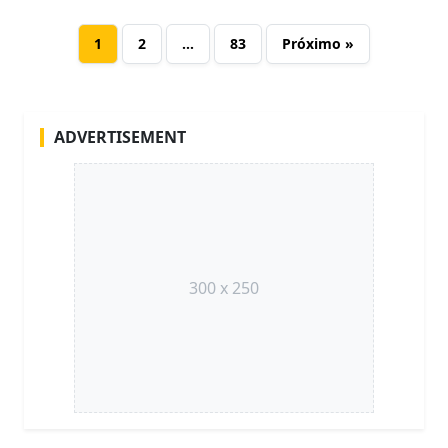
1
2
…
83
Próximo »
ADVERTISEMENT
300 x 250