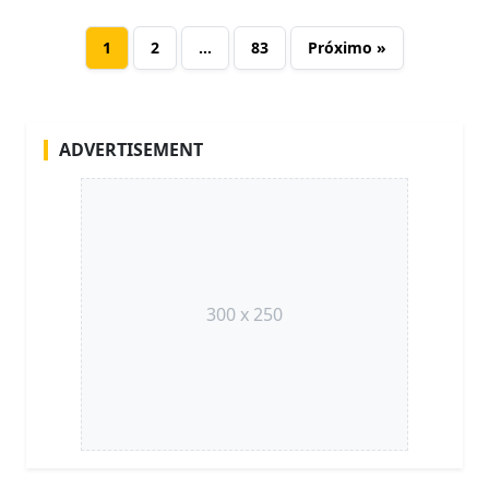
1
2
…
83
Próximo »
ADVERTISEMENT
300 x 250