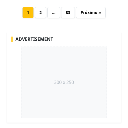
1
2
…
83
Próximo »
ADVERTISEMENT
300 x 250