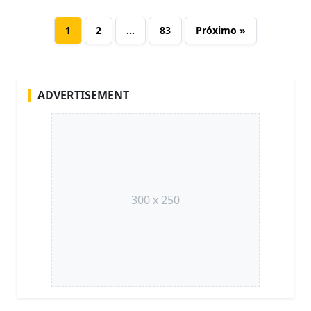
1
2
…
83
Próximo »
ADVERTISEMENT
300 x 250