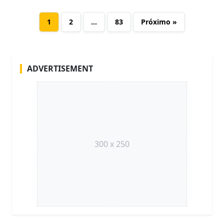
1
2
…
83
Próximo »
ADVERTISEMENT
300 x 250