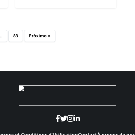
…
83
Próximo »
ermes et Conditions d’Utilisation
Contact
À propos de no