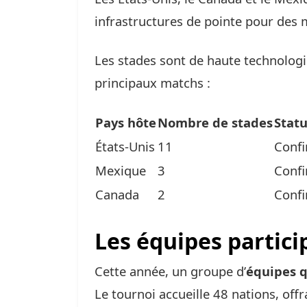
infrastructures de pointe pour des m
Les stades sont de haute technologie
principaux matchs :
Pays hôte
Nombre de stades
Statu
États-Unis
11
Conf
Mexique
3
Conf
Canada
2
Conf
Les équipes partici
Cette année, un groupe d’
équipes q
Le tournoi accueille 48 nations, off