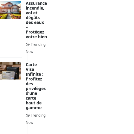
Assurance
incendie,
vol et
dégâts
des eaux
–
Protégez
votre bien
Trending
Now
Carte
Visa
Infinite :
Profitez
des
privilèges
d’une
carte
haut de
gamme
Trending
Now