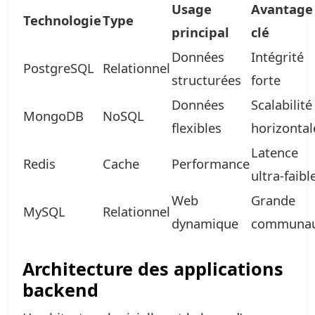
Usage
Avantage
Technologie
Type
principal
clé
Données
Intégrité
PostgreSQL
Relationnel
structurées
forte
Données
Scalabilité
MongoDB
NoSQL
flexibles
horizontal
Latence
Redis
Cache
Performance
ultra-faibl
Web
Grande
MySQL
Relationnel
dynamique
communa
Architecture des applications
backend