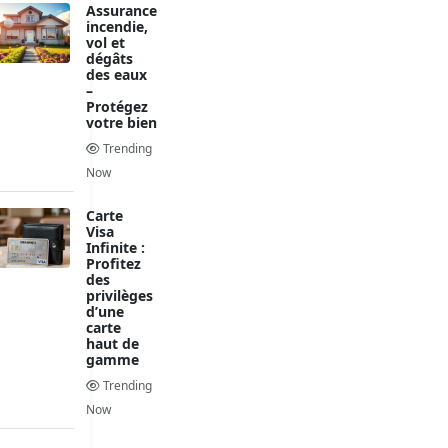
Assurance
incendie,
vol et
dégâts
des eaux
–
Protégez
votre bien
Trending
Now
Carte
Visa
Infinite :
Profitez
des
privilèges
d’une
carte
haut de
gamme
Trending
Now