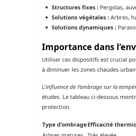
Structures fixes :
Pergolas, auve
Solutions végétales :
Arbres, ha
Solutions dynamiques :
Parasol
Importance dans l’en
Utiliser ces dispositifs est crucial p
à diminuer les zones chaudes urbai
L’
influence de l’ombrage sur la tempé
études. Le tableau ci-dessous montre
protection.
Type d’ombrage
Efficacité thermi
Arbres matures
Très élevée