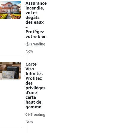
Assurance
incendie,
vol et
dégâts
des eaux
–
Protégez
votre bien
Trending
Now
Carte
Visa
Infinite :
Profitez
des
privilèges
d’une
carte
haut de
gamme
Trending
Now