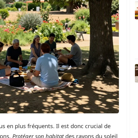
s en plus fréquents. Il est donc crucial de
sons.
Protéger son habitat
des rayons du soleil