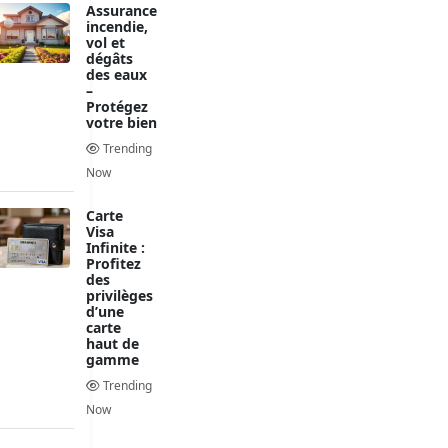
Assurance
incendie,
vol et
dégâts
des eaux
–
Protégez
votre bien
Trending
Now
Carte
Visa
Infinite :
Profitez
des
privilèges
d’une
carte
haut de
gamme
Trending
Now