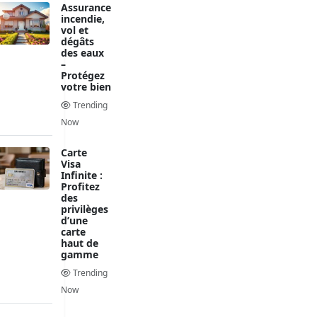
Assurance
incendie,
vol et
dégâts
des eaux
–
Protégez
votre bien
Trending
Now
Carte
Visa
Infinite :
Profitez
des
privilèges
d’une
carte
haut de
gamme
Trending
Now