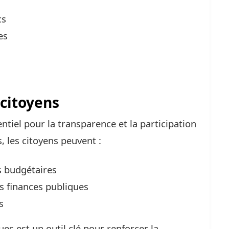
cs
es
 citoyens
ntiel pour la transparence et la participation
, les citoyens peuvent :
 budgétaires
es finances publiques
s
es est un outil clé pour renforcer la