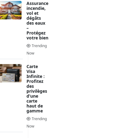
Assurance
incendie,
vol et
dégâts
des eaux
–
Protégez
votre bien
Trending
Now
Carte
Visa
Infinite :
Profitez
des
privilèges
d’une
carte
haut de
gamme
Trending
Now