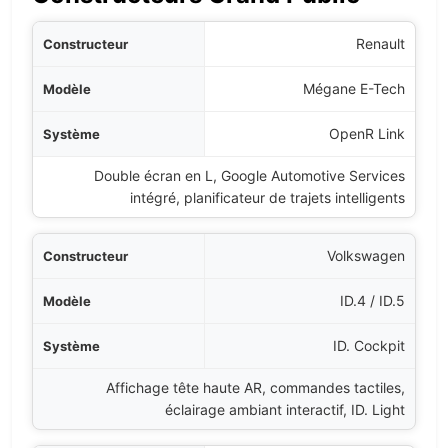
cteur
Renault
dèle
Mégane E-Tech
tème
OpenR Link
Double écran en L, Google Automotive Services
éristiques Principales
intégré, planificateur de trajets intelligents
Volkswagen
ID.4 / ID.5
ID. Cockpit
Affichage tête haute AR, commandes tactiles,
éclairage ambiant interactif, ID. Light