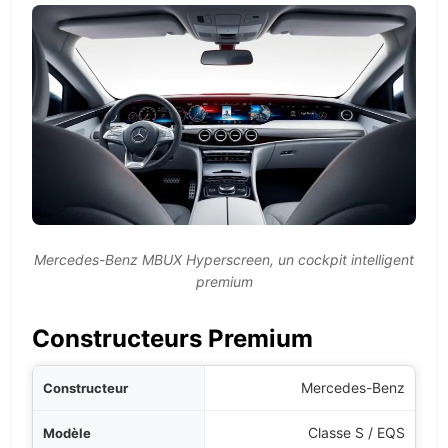
Mercedes-Benz MBUX Hyperscreen, un cockpit intelligent
premium
Constructeurs Premium
cteur
Mercedes-Benz
dèle
Classe S / EQS