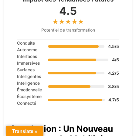
4.5
Potentiel de transformation
Conduite
4.5/5
Autonome
Interfaces
4/5
Immersives
Surfaces
4.2/5
Intelligentes
Intelligence
3.8/5
Émotionnelle
Écosystème
4.7/5
Connecté
Conclusion : Un Nouveau
Translate »