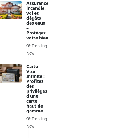
Assurance
incendie,
vol et
dégâts
des eaux
–
Protégez
votre bien
Trending
Now
Carte
Visa
Infinite :
Profitez
des
privilèges
d’une
carte
haut de
gamme
Trending
Now