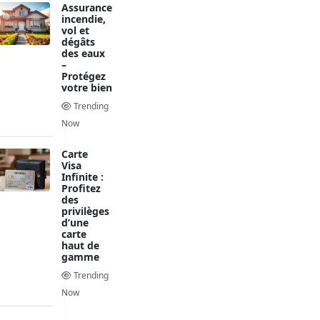
Assurance
incendie,
vol et
dégâts
des eaux
–
Protégez
votre bien
Trending
Now
Carte
Visa
Infinite :
Profitez
des
privilèges
d’une
carte
haut de
gamme
Trending
Now